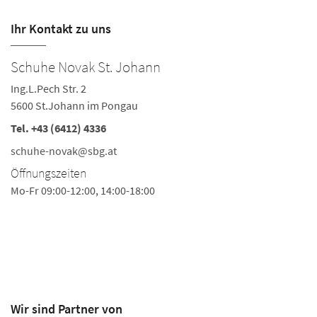
Ihr Kontakt zu uns
Schuhe Novak St. Johann
S
Ing.L.Pech Str. 2
Ba
5600 St.Johann im Pongau
55
Tel.
+43 (6412) 4336
Te
Fa
schuhe-novak@sbg.at
s
Öffnungszeiten
Ö
Mo-Fr 09:00-12:00, 14:00-18:00
Mo
Di
Fr
Sa
Wir sind Partner von