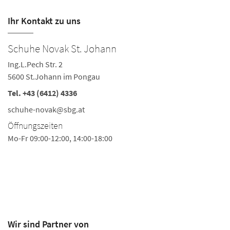
Ihr Kontakt zu uns
Schuhe Novak St. Johann
S
Ing.L.Pech Str. 2
Ba
5600 St.Johann im Pongau
55
Tel.
+43 (6412) 4336
Te
Fa
schuhe-novak@sbg.at
s
Öffnungszeiten
Ö
Mo-Fr 09:00-12:00, 14:00-18:00
Mo
Di
Fr
Sa
Wir sind Partner von