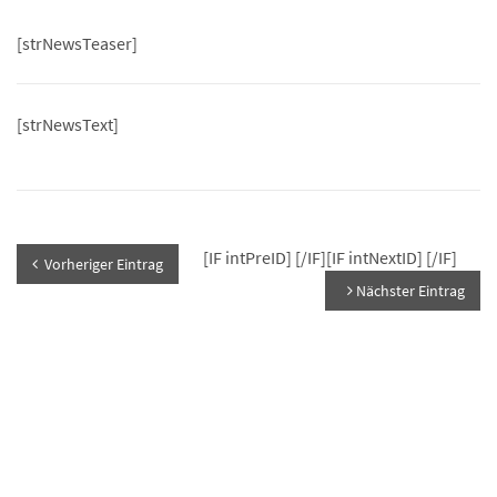
[strNewsTeaser]
[strNewsText]
[IF intPreID]
[/IF][IF intNextID]
[/IF]
Vorheriger Eintrag
Nächster Eintrag