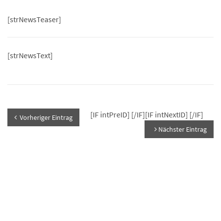
[strNewsTeaser]
[strNewsText]
[IF intPreID]
[/IF][IF intNextID]
[/IF]
Vorheriger Eintrag
Nächster Eintrag