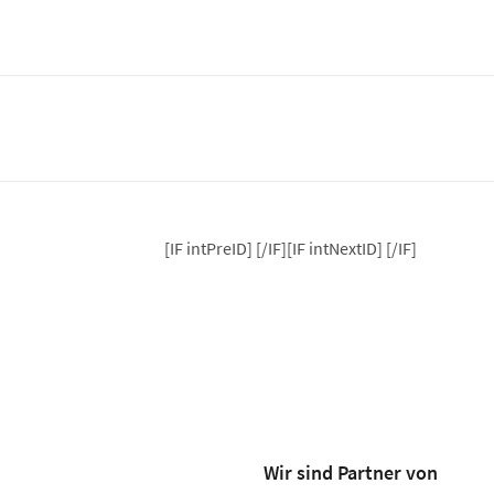
[IF intPreID]
[/IF][IF intNextID]
[/IF]
Wir sind Partner von